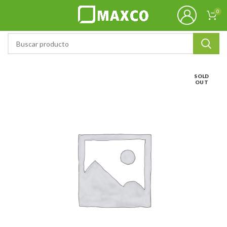
0
SOLD
OUT