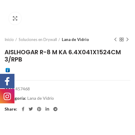
Click to enlarge
Inicio
Soluciones en Drywall
Lana de Vidrio
AISLHOGAR R-8 M KA 6.4X041X1524CM
3/RPB
SKU:
457468
Categoría:
Lana de Vidrio
Share