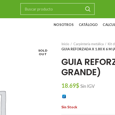
NOSOTROS
CATÁLOGO
CALCU
Inicio
Carpintería metálica
Kit d
GUIA REFORZADA X 1.80 X 6 M 
SOLD
OUT
GUIA REFORZ
GRANDE)
18.69
$
Sin IGV
Sin Stock