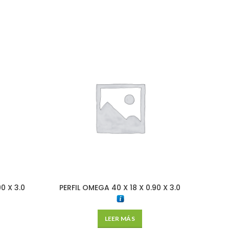
0 X 3.0
PERFIL OMEGA 40 X 18 X 0.90 X 3.0
ESQ
LEER MÁS