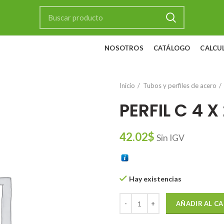
NOSOTROS
CATÁLOGO
CALCU
Inicio
Tubos y perfiles de acero
PERFIL C 4 X
42.02
$
Sin IGV
Hay existencias
PERFIL C 4 X 2 X 2.5 LAC cantida
AÑADIR AL C