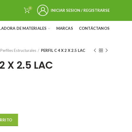
0
INICIAR SESION / REGISTRARSE
LADORA DE MATERIALES
MARCAS
CONTÁCTANOS
Perfiles Estructurales
PERFIL C 4 X 2 X 2.5 LAC
 2 X 2.5 LAC
d
ARRITO