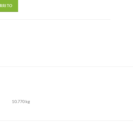
0.3 GALV cantidad
ARRITO
10.770 kg