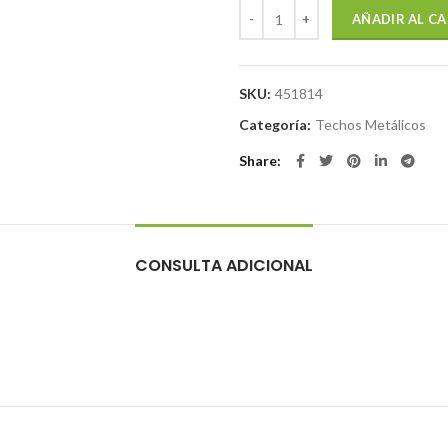
SUPERTECHO TR-4XGE X 3.66 X 
AÑADIR AL C
SKU:
451814
Categoría:
Techos Metálicos
Share
CONSULTA ADICIONAL