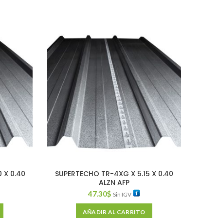
 X 0.40
SUPERTECHO TR-4XG X 5.15 X 0.40
SUPER
ALZN AFP
47.30
$
Sin IGV
AÑADIR AL CARRITO