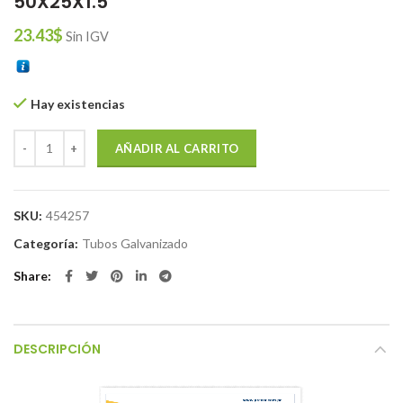
50X25X1.5
23.43
$
Sin IGV
Hay existencias
TUBO DE ACERO GALV RECTANGULAR 50X25X1.5 cantidad
AÑADIR AL CARRITO
SKU:
454257
Categoría:
Tubos Galvanizado
Share
DESCRIPCIÓN