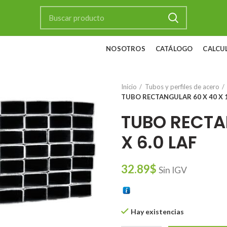
NOSOTROS
CATÁLOGO
CALCU
Inicio
Tubos y perfiles de acero
TUBO RECTANGULAR 60 X 40 X 1.
TUBO RECTAN
X 6.0 LAF
32.89
$
Sin IGV
Hay existencias