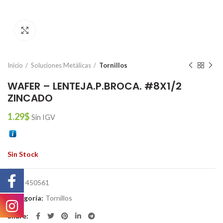
Click to enlarge
Inicio
Soluciones Metálicas
Tornillos
WAFER – LENTEJA.P.BROCA. #8X1/2
ZINCADO
1.29
$
Sin IGV
Sin Stock
SKU:
450561
Categoría:
Tornillos
Share