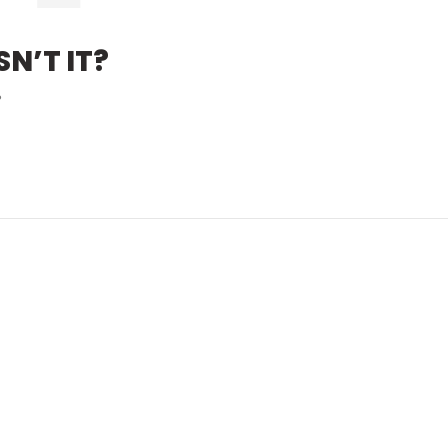
N’T IT?
?