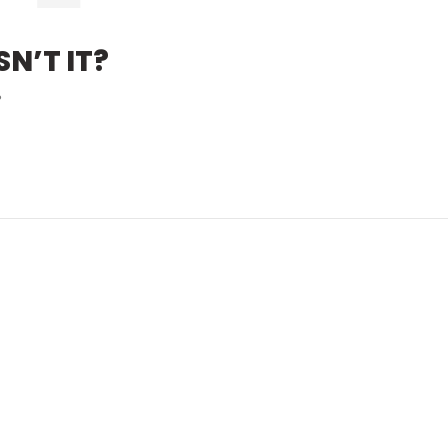
N’T IT?
?