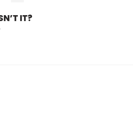
N’T IT?
?