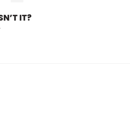
N’T IT?
?