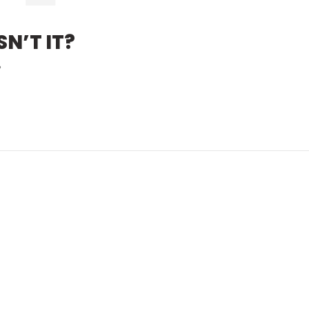
N’T IT?
?