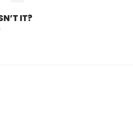
N’T IT?
?