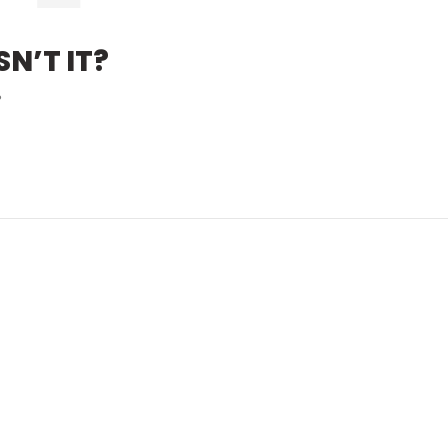
N’T IT?
?