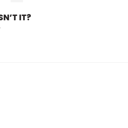
N’T IT?
?