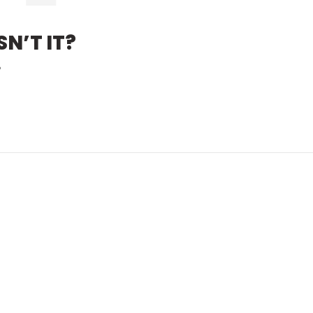
N’T IT?
?