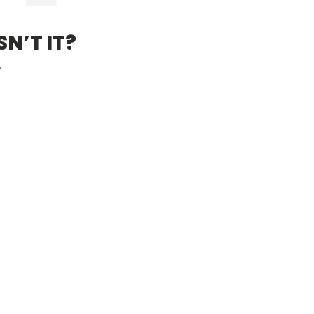
N’T IT?
?