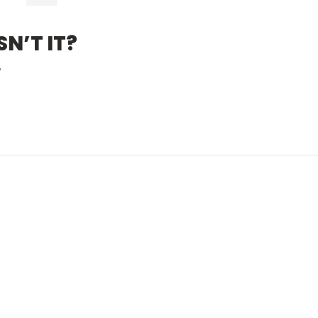
N’T IT?
?