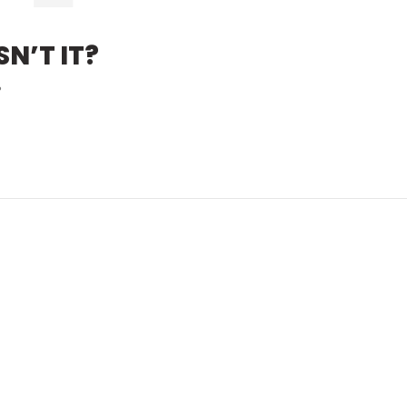
N’T IT?
?