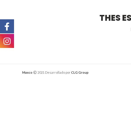
THES E
Maxco
2021 Desarrollado por
CLG Group