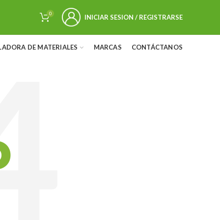
0
INICIAR SESION / REGISTRARSE
LADORA DE MATERIALES
MARCAS
CONTÁCTANOS
D