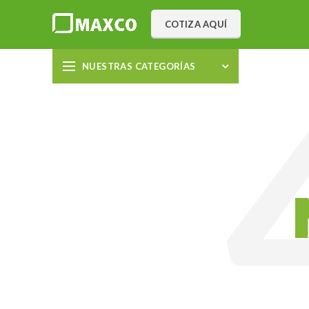
COTIZA AQUÍ
NUESTRAS CATEGORÍAS