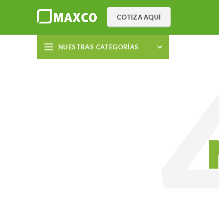
COTIZA AQUÍ
NUESTRAS CATEGORÍAS