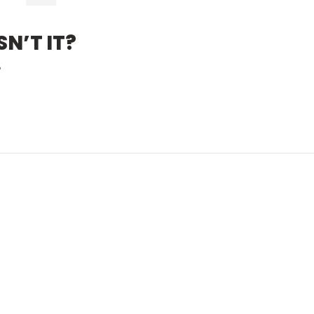
N’T IT?
?