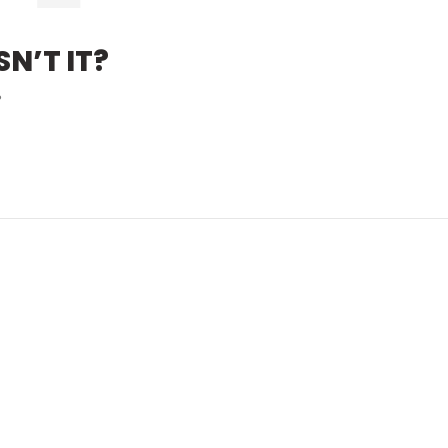
N’T IT?
?