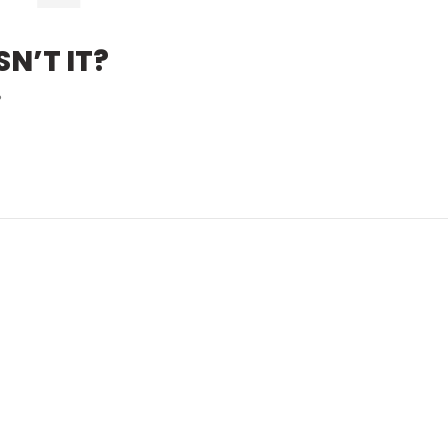
N’T IT?
?