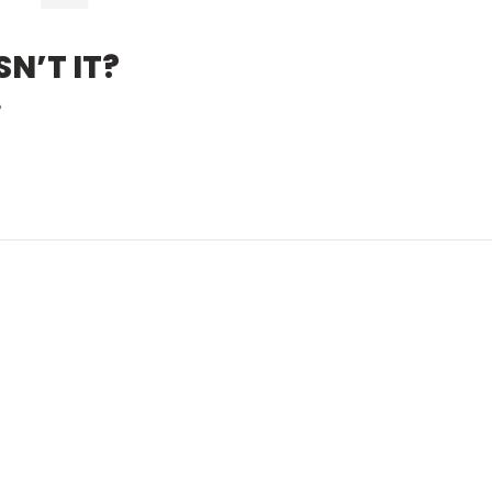
N’T IT?
?