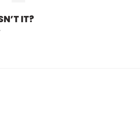
N’T IT?
?