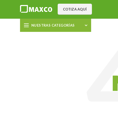
COTIZA AQUÍ
NUESTRAS CATEGORÍAS