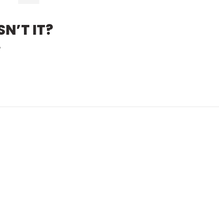
N’T IT?
?