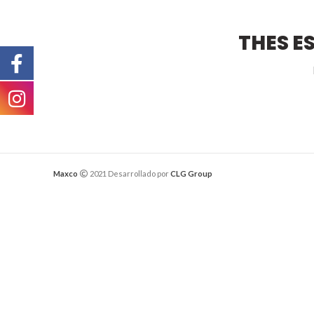
THES E
Maxco
2021 Desarrollado por
CLG Group