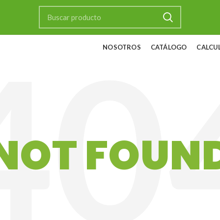
NOSOTROS
CATÁLOGO
CALCU
NOT FOUN