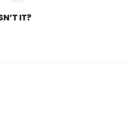
N’T IT?
?