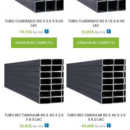
TUBO CUADRADO 100 X 2.0 X 6.00
TUBO CUADRADO 50 X 1.5 X 6.00
LAC
LAC
74.75
$
35.89
$
Sin IGV
Sin IGV
AÑADIR AL CARRITO
AÑADIR AL CARRITO
TUBO RECTANGULAR 60 X 40 X 2.0
TUBO RECTANGULAR 80 X 40 X 2.0
X 6.0 LAC
X 6.0 LAC
36.83
$
44.68
$
Sin IGV
Sin IGV