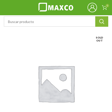
0
SOLD
OUT