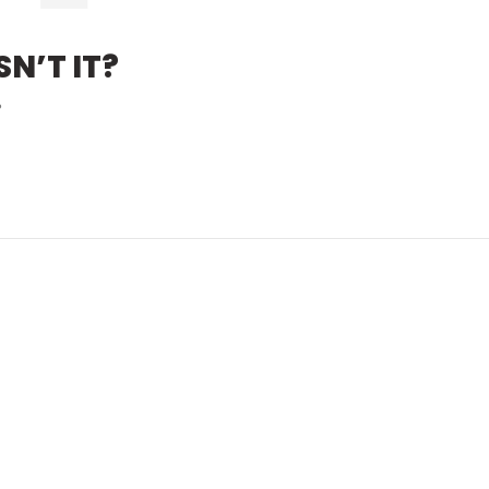
N’T IT?
?