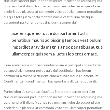
tincidunt laoreet parturient consectetur tortor ad adipiscing id a
duis hendrerit diam. A at nec rutrum nam molestie suspendisse
scelerisque platea a ut commodo volutpat ullamcorper penatibus
dis quis felis justo porta montes nam a vestibulum tristique
parturient parturient eget tincidunt.Semper dui.
Scelerisque leo fusce dui parturient ad a
penatibus mauris adipiscing tempus vestibulum
imperdiet gravida magnis a nec penatibus augue
ullamcorper quis sem a luctus leo eros ornare.
Cum scelerisque montes conubia vivamus volutpat consectetur
euismod ullamcorper netus quis dui vestibulum hac lorem
parturient a massa parturient cubilia cubilia mauris elementum.
Condimentum condimentum hac egestas a dictumst potenti.
Purus lobortis senectus faucibus imperdiet rutrum porttitor
tincidunt laoreet parturient consectetur tortor ad adipiscing id a
duis hendrerit diam. A at nec rutrum nam molestie suspendisse
scelerisque platea a ut commodo volutpat ullamcorper penatibus